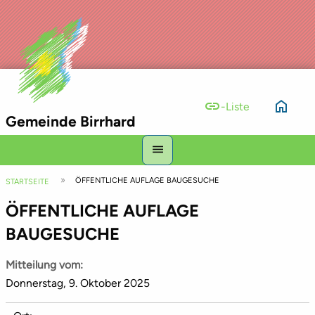
link
home
-Liste
Gemeinde Birrhard
Hauptnavigation
menu
Top
Pfadnavigation
ÖFFENTLICHE AUFLAGE BAUGESUCHE
Bar
STARTSEITE
ÖFFENTLICHE AUFLAGE
BAUGESUCHE
Mitteilung vom
Donnerstag, 9. Oktober 2025