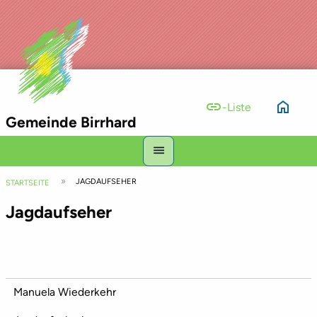
link
home
-Liste
Gemeinde Birrhard
Hauptnavigation
menu
Top
Pfadnavigation
JAGDAUFSEHER
Bar
STARTSEITE
Jagdaufseher
Manuela Wiederkehr