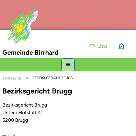
link
home
-Liste
Gemeinde Birrhard
Hauptnavigation
menu
Top
Pfadnavigation
BEZIRKSGERICHT BRUGG
Bar
STARTSEITE
Bezirksgericht Brugg
Bezirksgericht Brugg
Untere Hofstatt 4
5200 Brugg